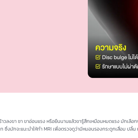
าวลงขา ชา ขาอ่อนแรง หรือยืนนานแล้วขารู้สึกเหมือนหมดแรง มักเลื
ซึ่งมักจะแนะนำให้ทำ MRI เพื่อตรวจดูว่ามีหมอนรองกระดูกเสื่อม ปลิ้น