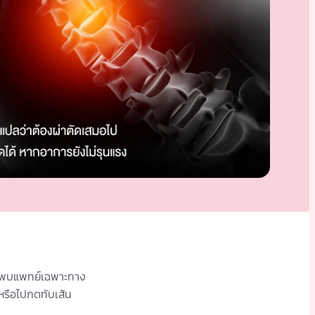
อกพบแพทย์เฉพาะทาง
 หรือไปกดทับเส้น